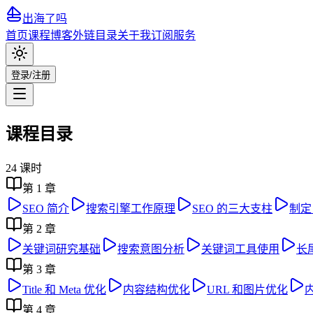
出海了吗
首页
课程
博客
外链目录
关于我
订阅服务
登录/注册
课程目录
24
课时
第
1
章
SEO 简介
搜索引擎工作原理
SEO 的三大支柱
制定
第
2
章
关键词研究基础
搜索意图分析
关键词工具使用
长
第
3
章
Title 和 Meta 优化
内容结构优化
URL 和图片优化
第
4
章