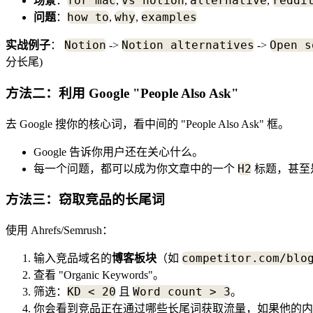
for mac
vs notion
alternative
reddi
场景
：
,
,
,
how to
why
examples
问题
：
,
,
Notion
Notion alternatives
Open s
实战例子
：
->
->
分长尾)
方法二：利用 Google "People Also Ask"
去 Google 搜你的核心词，看中间的 "People Also Ask" 框。
Google 告诉你用户还在关心什么。
H2
每一个问题，都可以成为你文章中的一个
标题，甚至
方法三：窃取竞品的长尾词
使用 Ahrefs/Semrush：
competitor.com/blo
输入竞品域名的
博客板块
（如
查看 "Organic Keywords"。
KD < 20
Word count > 3
筛选：
且
。
你会看到竞品正在通过哪些长尾词获取流量，如果他的内