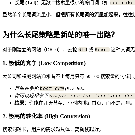
red nike
长尾 (Tail)
：无数个搜索量很小的冷门词（如
虽然单个长尾词流量小，但把
所有长尾词的流量加起来，往往
为什么长尾策略是新站的唯一出路？
SEO
React
对于刚建立的网站（DR=0），去抢
或
这种大词无
1. 极低的竞争 (Low Competition)
大公司和权威网站通常看不上每月只有 50-100 搜索量的"小词"
best crm
巨头在争抢
(KD=80)。
simple crm for freelance des
你可以轻松拿下
结果
：你能在几天甚至几小时内排到首页，而不是几年。
2. 极高的转化率 (High Conversion)
搜索词越长，用户的需求越具体，离掏钱越近。