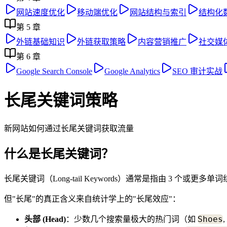
网站速度优化
移动端优化
网站结构与索引
结构化
第
5
章
外链基础知识
外链获取策略
内容营销推广
社交媒体
第
6
章
Google Search Console
Google Analytics
SEO 审计实战
长尾关键词策略
新网站如何通过长尾关键词获取流量
什么是长尾关键词？
长尾关键词（Long-tail Keywords）通常是指由 3 个
但"长尾"的真正含义来自统计学上的"长尾效应"：
Shoes
头部 (Head)
：少数几个搜索量极大的热门词（如
,