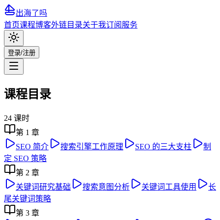
出海了吗
首页
课程
博客
外链目录
关于我
订阅服务
登录/注册
课程目录
24
课时
第
1
章
SEO 简介
搜索引擎工作原理
SEO 的三大支柱
制
定 SEO 策略
第
2
章
关键词研究基础
搜索意图分析
关键词工具使用
长
尾关键词策略
第
3
章