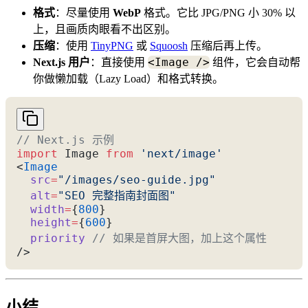
格式
：尽量使用
WebP
格式。它比 JPG/PNG 小 30% 以
上，且画质肉眼看不出区别。
压缩
：使用
TinyPNG
或
Squoosh
压缩后再上传。
<Image />
Next.js 用户
：直接使用
组件，它会自动帮
你做懒加载（Lazy Load）和格式转换。
// Next.js 示例
import
 Image 
from
 'next/image'
<
Image
  src
=
"/images/seo-guide.jpg"
  alt
=
"SEO 完整指南封面图"
  width
=
{
800
}
  height
=
{
600
}
  priority
 // 如果是首屏大图，加上这个属性
/>
小结