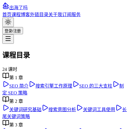
出海了吗
首页
课程
博客
外链目录
关于我
订阅服务
登录/注册
课程目录
24
课时
第
1
章
SEO 简介
搜索引擎工作原理
SEO 的三大支柱
制
定 SEO 策略
第
2
章
关键词研究基础
搜索意图分析
关键词工具使用
长
尾关键词策略
第
3
章