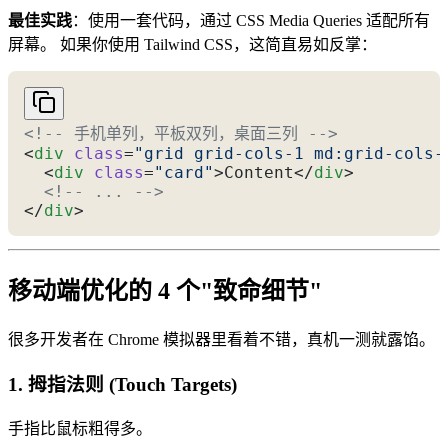
最佳实践
：使用一套代码，通过 CSS Media Queries 适配所有
屏幕。 如果你使用 Tailwind CSS，这简直易如反掌：
<!-- 手机单列，平板双列，桌面三列 -->
<
div
 class
=
"grid grid-cols-1 md:grid-cols-
  <
div
 class
=
"card"
>Content</
div
>
  <!-- ... -->
</
div
>
移动端优化的 4 个"致命细节"
很多开发者在 Chrome 模拟器里看着不错，真机一测就露馅。
1. 拇指法则 (Touch Targets)
手指比鼠标粗得多。