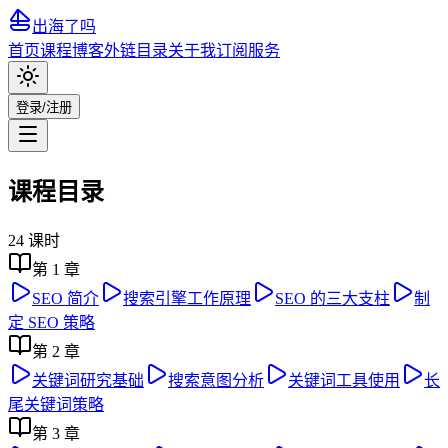
出海了吗
首页
课程
博客
外链目录
关于我
订阅服务
登录/注册
课程目录
24
课时
第
1
章
SEO 简介
搜索引擎工作原理
SEO 的三大支柱
制
定 SEO 策略
第
2
章
关键词研究基础
搜索意图分析
关键词工具使用
长
尾关键词策略
第
3
章