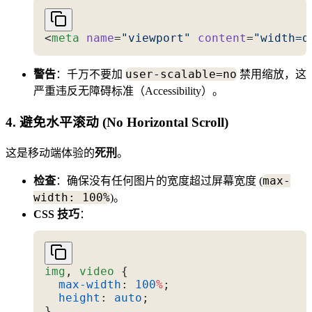
<
meta
 name
=
"viewport"
 content
=
"width=d
user-scalable=no
警告
：千万不要加
禁用缩放，这
严重违反无障碍标准（Accessibility）。
4. 避免水平滚动 (No Horizontal Scroll)
这是移动端体验的
死刑
。
max-
检查
：确保没有任何图片的宽度超过屏幕宽度 (
width: 100%
)。
CSS 技巧
：
img
, 
video
 {
  max-width
: 
100
%
;
  height
: 
auto
;
}